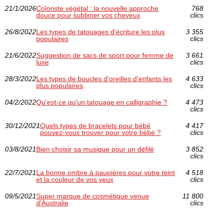
21/1/2026
Coloriste végétal : la nouvelle approche
768
douce pour sublimer vos cheveux
clics
26/8/2022
Les types de tatouages d'écriture les plus
3 355
populaires
clics
21/6/2022
Suggestion de sacs de sport pour femme de
3 661
luxe
clics
28/3/2022
Les types de boucles d'oreilles d'enfants les
4 633
plus populaires
clics
04/2/2022
Qu'est-ce qu'un tatouage en calligraphie ?
4 473
clics
30/12/2021
Quels types de bracelets pour bébé
4 417
pouvez-vous trouver pour votre bébé ?
clics
03/8/2021
Bien choisir sa musique pour un défilé
3 852
clics
22/7/2021
La bonne ombre à paupières pour votre teint
4 518
et la couleur de vos yeux
clics
09/5/2021
Super marque de cosmétique venue
11 800
d'Australie
clics