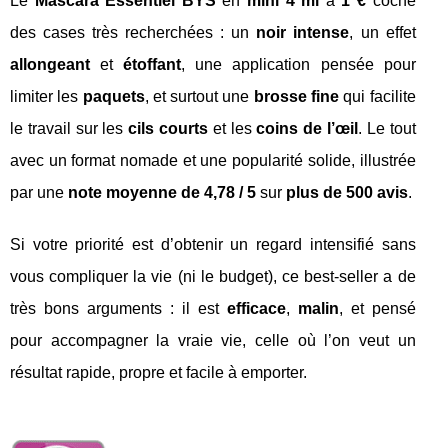
Le
Mascara Essentiel BYS
en
mini 4 ml
à
1 €
coche
des cases très recherchées : un
noir intense
, un effet
allongeant
et
étoffant
, une application pensée pour
limiter les
paquets
, et surtout une
brosse fine
qui facilite
le travail sur les
cils courts
et les
coins de l’œil
. Le tout
avec un format nomade et une popularité solide, illustrée
par une
note moyenne de 4,78 / 5
sur
plus de 500 avis
.
Si votre priorité est d’obtenir un regard intensifié sans
vous compliquer la vie (ni le budget), ce best-seller a de
très bons arguments : il est
efficace
,
malin
, et pensé
pour accompagner la vraie vie, celle où l’on veut un
résultat rapide, propre et facile à emporter.