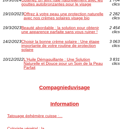
20/5/2024
Obtenez un teint hâlé naturellement avec les
1 704
gouttes autobronzantes pour le visage
clics
19/10/2023
Offrez à votre peau une protection naturelle
2 282
avec nos crèmes solaires visage bio
clics
19/3/2023
Beauté abordable : la solution pour obtenir
2 454
une apparence parfaite sans vous ruiner !
clics
14/2/2023
Choisir la bonne crème solaire : Une étape
3 063
importante de votre routine de protection
clics
solaire
10/12/2022
L'Huile Démaquillante : Une Solution
3 831
Naturelle et Douce pour un Soin de la Peau
clics
Parfait
Compagnieduvisage
Information
Tatouage éphémère cuisse :...
Coloriste végétal : la...