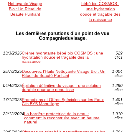
Nettoyante Visage
bébé bio COSMOS :
Bio : Un Rituel de
une hydratation
Beauté Purifiant
douce et traçable dès
la naissance
Les dernières parutions d'un point de vue
Compagnieduvisage.
13/3/2026
Crème hydratante bébé bio COSMOS : une
529
hydratation douce et traçable dès la
clics
naissance
25/7/2025
Découvrez l'Huile Nettoyante Visage Bio : Un
1 004
Rituel de Beauté Purifiant
clics
04/4/2025
Épilation définitive du visage : une solution
1 290
durable pour une peau lisse
clics
17/1/2025
Promotions et Offres Spéciales sur les Faux
1 401
Cils BYS Maquillage
clics
22/12/2024
La barrière protectrice de la peau :
1 910
comment la reconstruire avec un baume
clics
naturel